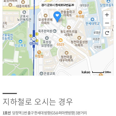
경기 군포시 한세로12번길 20
100m
지하철로 오시는 경우
1호선
당정역 1번 출구 한세대 방향(GS슈퍼마켓방향) 3분거리